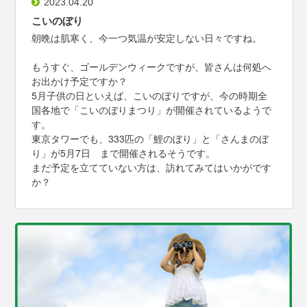
2023.04.20
こいのぼり
朝晩は肌寒く、今一つ気温が安定しない日々ですね。
もうすぐ、ゴールデンウィークですが、皆さんは何処へ
お出かけ予定ですか？
5月子供の日といえば、こいのぼりですが、今の時期全
国各地で「こいのぼりまつり」が開催されているようで
す。
東京タワーでも、333匹の「鯉のぼり」と「さんまのぼ
り」が5月7日 まで開催されるそうです。
まだ予定を立てていない方は、訪れてみてはいかがです
か？
2023.02.03
節分
こんにちは、今日は節分ですね。
夕方には「鬼は外～、福は内」の声が家々から聞こえて
きそうです。
節分と言えば恵方巻ですが、今年は南南東を向いて食べ
るといいそうです。