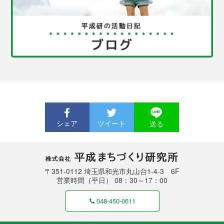
恵方巻の「恵方」って何でしょうね。
調べると、その年の福徳を司る年神様のいる方向で、そ
の方向に向かって事を行えば、何事も吉とされていると
か・・・
それでは、豆まきをして、南南東を向いて恵方巻を食べ
ましょう！
皆様に幸せが訪れます様に！
2023.01.01
賀正
シェア
ツイート
送る
あけましておめでとうございます。
皆様、どんなお正月をお過ごしでしょうか？
コロナ感染者が増えてきて油断ならない状況ですが、今
株式会社 平成まちづくり研究所
〒351-0112 埼玉県和光市丸山台1-4-3 6F
年も宜しくお願い致します。皆様にとって良い年になり
営業時間（平日） 08：30～17：00
ます様に！！
048-450-0611
2022.12.15
クリスマスディスプレイ